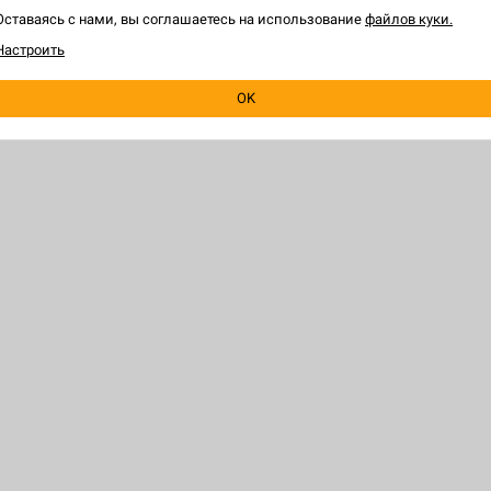
Оставаясь с нами, вы соглашаетесь на использование
файлов куки.
W
Настроить
B
OK
ЕЛЯМ
HOBBY GAMES
 игру
О магазине
программа
Франчайзинг
я о заказе
Игры оптом
овара
Корпоративные подарки
 правилами
Новости
ким лицам
Контакты
игры