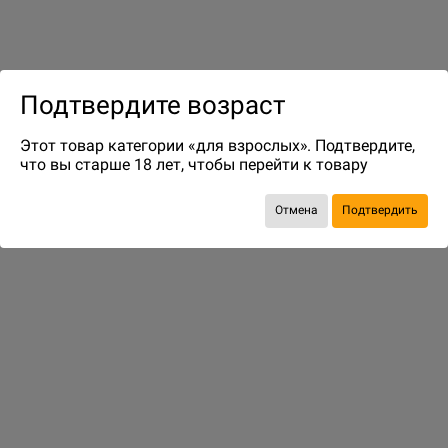
до 6
бонусов на следующие покупки
Подтвердите возраст
Этот товар категории «для взрослых». Подтвердите,
что вы старше 18 лет, чтобы перейти к товару
Отмена
Подтвердить
ДОСТАВКА И ОПЛАТА
ПОКУПАТЕЛЯМ
Способы оплаты
Подобрать игру
Способы доставки
Бонусная программа
Адреса магазинов
Информация о заказе