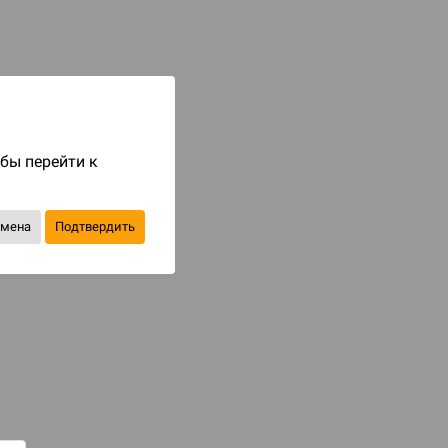
Купить
В избранное
обы перейти к
тмена
Подтвердить
КАТЕГОРИИ
ечериночные игры
ля компании