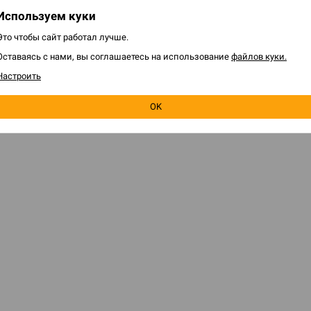
Используем куки
Это чтобы сайт работал лучше.
Оставаясь с нами, вы соглашаетесь на использование
файлов куки.
Настроить
OK
ЕЛЯМ
HOBBY GAMES
 игру
О магазине
программа
Франчайзинг
я о заказе
Игры оптом
овара
Корпоративные подарки
 правилами
Новости