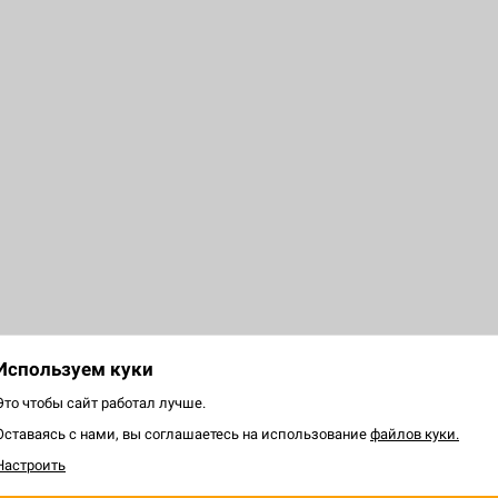
Используем куки
Это чтобы сайт работал лучше.
C
Оставаясь с нами, вы соглашаетесь на использование
файлов куки.
Настроить