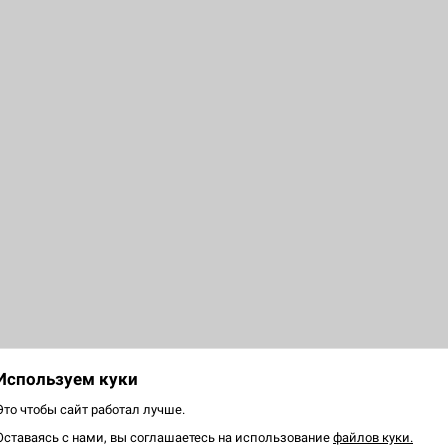
Используем куки
Это чтобы сайт работал лучше.
C
Оставаясь с нами, вы соглашаетесь на использование
файлов куки.