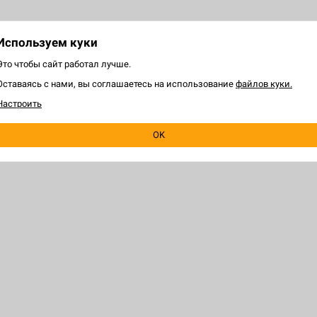
П
Используем куки
Это чтобы сайт работал лучше.
Оставаясь с нами, вы соглашаетесь на использование
файлов куки.
Настроить
OK
ЕЛЯМ
HOBBY GAMES
 игру
О магазине
программа
Франчайзинг