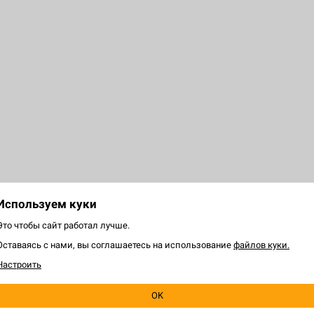
Используем куки
Это чтобы сайт работал лучше.
Оставаясь с нами, вы соглашаетесь на использование
файлов куки.
ЕЛЯМ
HOBBY GAMES
Настроить
 игру
О магазине
OK
программа
Франчайзинг