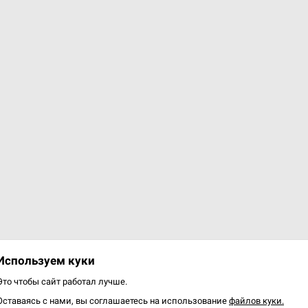
ка женская белая ТБ (S)
Футболка женская синяя
(XXS)
0 р.
10.00 р.
Купить
Купить
Используем куки
Это чтобы сайт работал лучше.
Оставаясь с нами, вы соглашаетесь на использование
файлов куки.