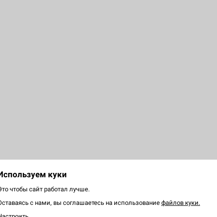
Используем куки
С
Это чтобы сайт работал лучше.
Д
Оставаясь с нами, вы соглашаетесь на использование
файлов куки.
К
Настроить