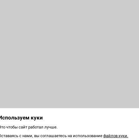
Используем куки
К
Это чтобы сайт работал лучше.
P
Оставаясь с нами, вы соглашаетесь на использование
файлов куки.