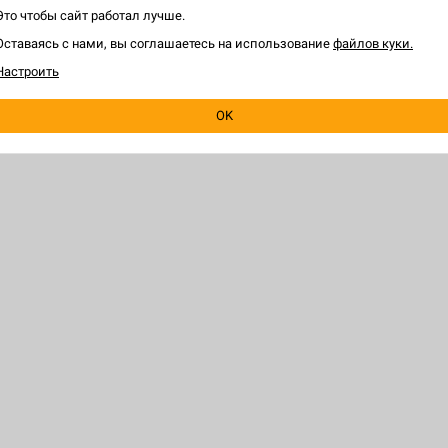
Это чтобы сайт работал лучше.
Оставаясь с нами, вы соглашаетесь на использование
файлов куки.
Настроить
OK
ЕЛЯМ
HOBBY GAMES
 игру
О магазине
программа
Франчайзинг
я о заказе
Игры оптом
овара
Корпоративные подарки
 правилами
Новости
ким лицам
Контакты
игры