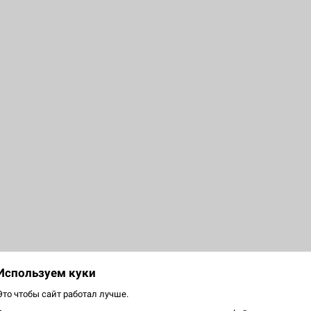
Используем куки
Это чтобы сайт работал лучше.
H