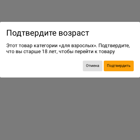
до 3
бонусов на следующие покупки
Подтвердите возраст
Этот товар категории «для взрослых». Подтвердите,
что вы старше 18 лет, чтобы перейти к товару
Отмена
Подтвердить
ДОСТАВКА И ОПЛАТА
ПОКУПАТЕЛЯМ
Способы оплаты
Подобрать игру
Способы доставки
Бонусная программа
Адреса магазинов
Информация о заказе