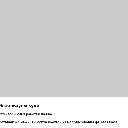
Используем куки
С
Это чтобы сайт работал лучше.
Д
Оставаясь с нами, вы соглашаетесь на использование
файлов куки.
К