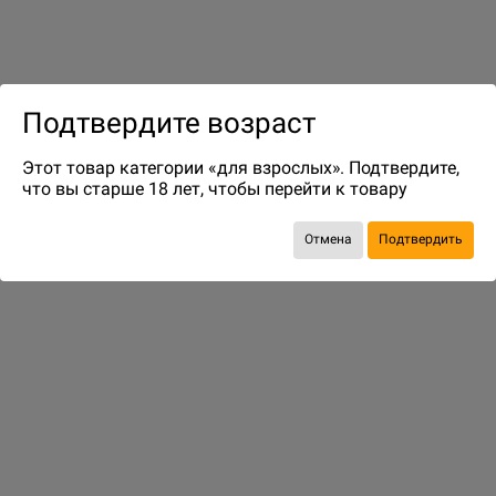
Подтвердите возраст
до 2
бонусов на следующие покупки
Этот товар категории «для взрослых». Подтвердите,
что вы старше 18 лет, чтобы перейти к товару
Отмена
Подтвердить
ДОСТАВКА И ОПЛАТА
ПОКУПАТЕЛЯМ
Способы оплаты
Подобрать игру
Способы доставки
Бонусная программа