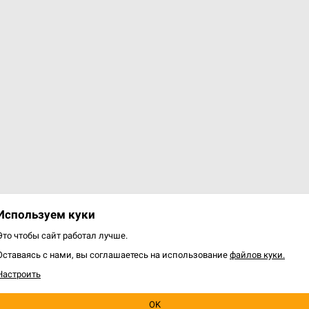
10+
4+
шки
0 р.
Уведомить о наличии
Используем куки
Это чтобы сайт работал лучше.
варов: 7 из 7
Оставаясь с нами, вы соглашаетесь на использование
файлов куки.
Настроить
OK