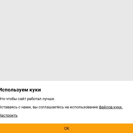
"Как рисовать
Используем куки
рации и карты в стиле
Это чтобы сайт работал лучше.
зи"
Оставаясь с нами, вы соглашаетесь на использование
файлов куки.
0 р.
Настроить
Уведомить о наличии
OK