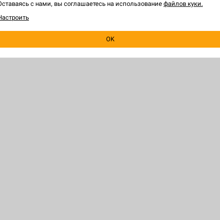
Оставаясь с нами, вы соглашаетесь на использование
файлов куки.
Д
Настроить
OK
ЕЛЯМ
HOBBY GAMES
 игру
О магазине
программа
Франчайзинг
я о заказе
Игры оптом
овара
Корпоративные подарки
 правилами
Новости
ким лицам
Контакты
игры