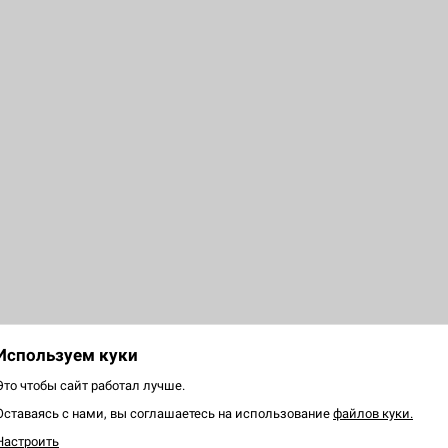
Используем куки
У
Это чтобы сайт работал лучше.
Ф
Оставаясь с нами, вы соглашаетесь на использование
файлов куки.
Настроить