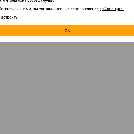
Это чтобы сайт работал лучше.
Оставаясь с нами, вы соглашаетесь на использование
файлов куки.
Н
Настроить
З
А
OK
ЕЛЯМ
HOBBY GAMES
 игру
О магазине
программа
Франчайзинг
я о заказе
Игры оптом
овара
Корпоративные подарки
 правилами
Новости
ким лицам
Контакты
игры