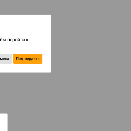
до 4
бонусов на следующие покупки
Уведомить о наличии
В избранное
обы перейти к
тмена
Подтвердить
СТАТЬИ И НОВОСТИ
ройной призыв легендарного чудища