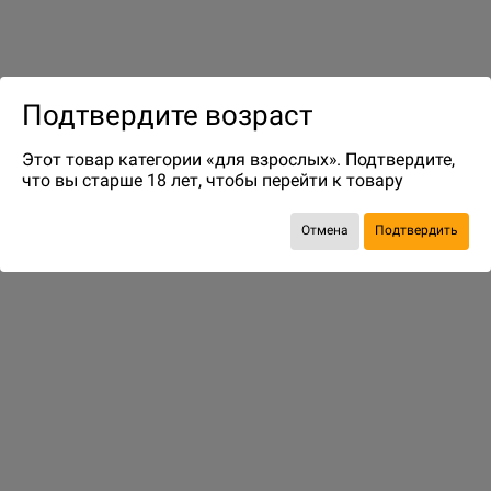
до 6
бонусов на следующие покупки
Подтвердите возраст
Этот товар категории «для взрослых». Подтвердите,
что вы старше 18 лет, чтобы перейти к товару
Отмена
Подтвердить
ДОСТАВКА И ОПЛАТА
ПОКУПАТЕЛЯМ
Способы оплаты
Подобрать игру
Способы доставки
Бонусная программа
Адреса магазинов
Информация о заказе