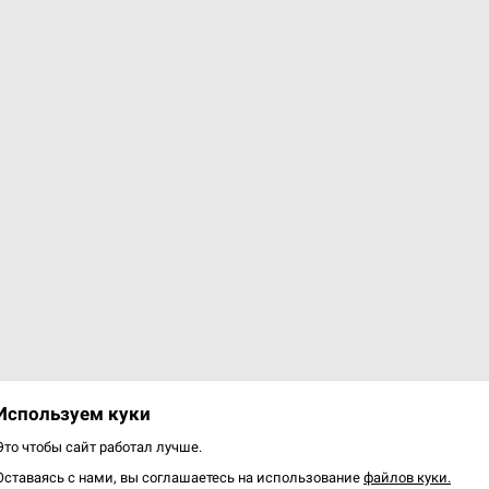
а-антистресс Pop It Круг
Игрушка-антистресс Pop I
вый)
Квадрат (розовый)
р.
5.00 р.
Уведомить о наличии
Уведомить о наличии
Используем куки
Это чтобы сайт работал лучше.
Оставаясь с нами, вы соглашаетесь на использование
файлов куки.