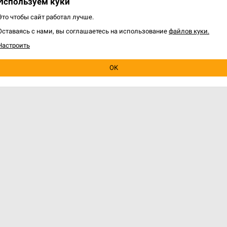
Используем куки
Уведомить о наличии
Уведомить о наличии
Это чтобы сайт работал лучше.
Оставаясь с нами, вы соглашаетесь на использование
файлов куки.
варов: 5 из 5
Настроить
OK